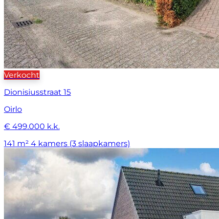
Verkocht
Dionisiusstraat 15
Oirlo
€ 499.000 k.k.
141 m²
4 kamers (3 slaapkamers)