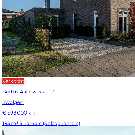
Verkocht
Bertus Aafjesstraat 29
Swolgen
€ 598.000 k.k.
185 m²
5 kamers (3 slaapkamers)