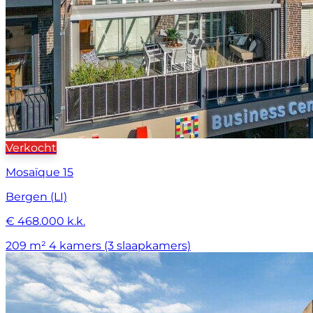
Verkocht
Mosaïque 15
Bergen (LI)
€ 468.000 k.k.
209 m²
4 kamers (3 slaapkamers)