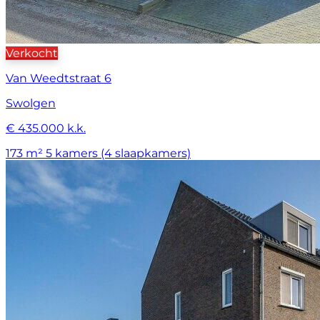
Verkocht
Van Weedtstraat 6
Swolgen
€ 435.000 k.k.
173 m²
5 kamers (4 slaapkamers)