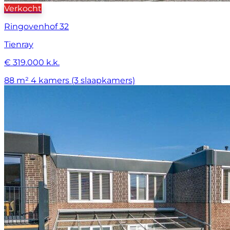
Verkocht
Ringovenhof 32
Tienray
€ 319.000 k.k.
88 m²
4 kamers (3 slaapkamers)