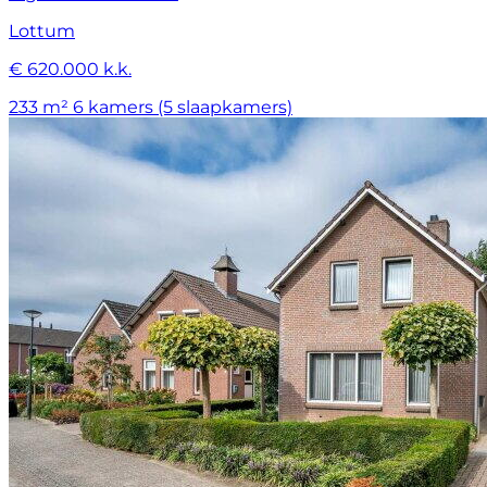
Lottum
€ 620.000 k.k.
233 m²
6 kamers (5 slaapkamers)