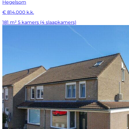
Hegelsom
€ 814.000 k.k.
181 m²
5 kamers (4 slaapkamers)